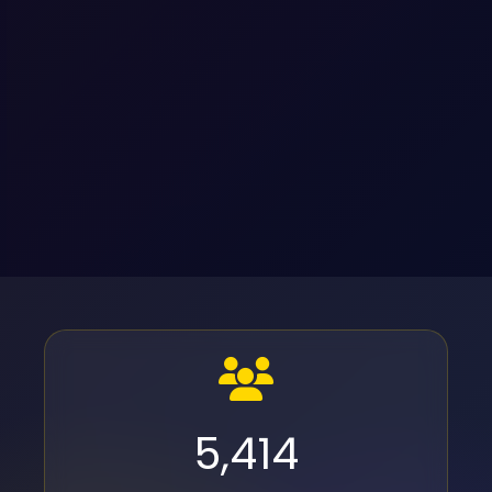
5,414