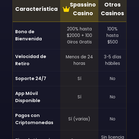
Spassino
Otros
Característica
Casino
Casinos
200% hasta
100%
Bono de
$2000 + 100
hasta
Bienvenida
Giros Gratis
$500
Velocidad de
Menos de 24
3-5 días
Retiro
horas
hábiles
Soporte 24/7
Sí
No
App Móvil
Sí
No
Disponible
Pagos con
Sí (varias)
No
Criptomonedas
Sin licencia