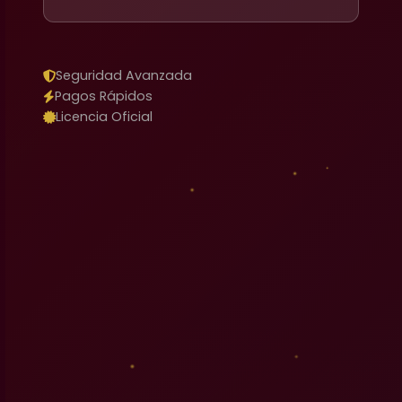
Seguridad Avanzada
Pagos Rápidos
Licencia Oficial