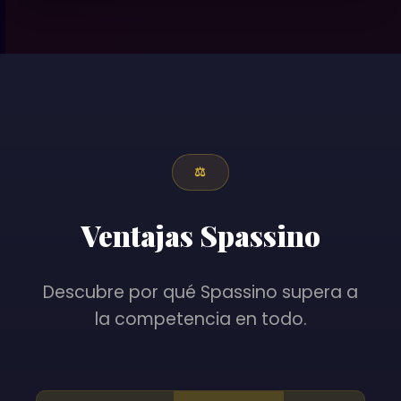
⚖️
Ventajas Spassino
Descubre por qué Spassino supera a
la competencia en todo.