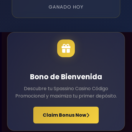
GANADO HOY
Bono de Bienvenida
Descubre tu Spassino Casino Código
Promocional y maximiza tu primer depósito.
Claim Bonus Now