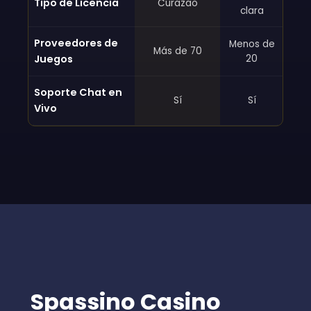
Tipo de Licencia
Curazao
clara
Proveedores de
Menos de
Más de 70
Juegos
20
Soporte Chat en
Sí
Sí
Vivo
Spassino Casino