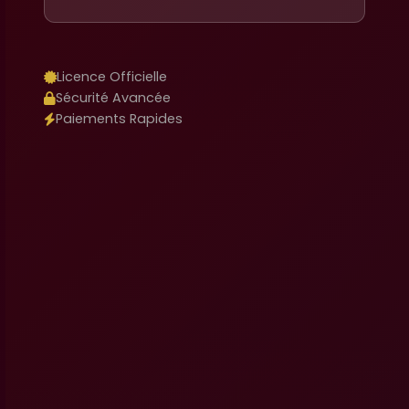
Licence Officielle
Sécurité Avancée
Paiements Rapides