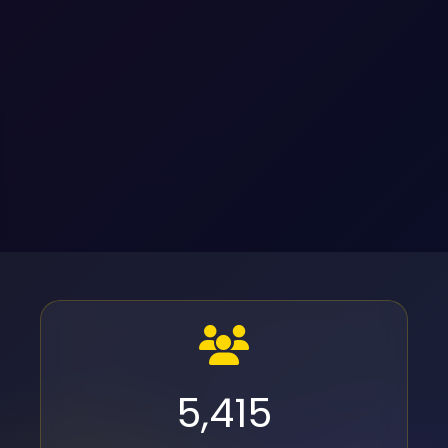
5,415