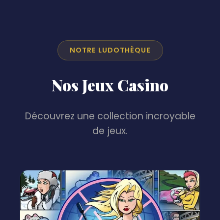
NOTRE LUDOTHÈQUE
Nos Jeux Casino
Découvrez une collection incroyable
de jeux.