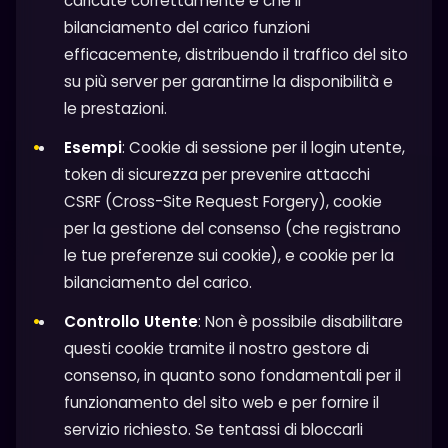
caricate correttamente e che il
bilanciamento del carico funzioni
efficacemente, distribuendo il traffico del sito
su più server per garantirne la disponibilità e
le prestazioni.
Esempi
: Cookie di sessione per il login utente,
token di sicurezza per prevenire attacchi
CSRF (Cross-Site Request Forgery), cookie
per la gestione del consenso (che registrano
le tue preferenze sui cookie), e cookie per la
bilanciamento del carico.
Controllo Utente
: Non è possibile disabilitare
questi cookie tramite il nostro gestore di
consenso, in quanto sono fondamentali per il
funzionamento del sito web e per fornire il
servizio richiesto. Se tentassi di bloccarli