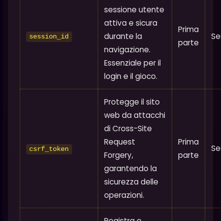
sessione utente
attiva e sicura
Prima
durante la
Se
session_id
parte
navigazione.
Essenziale per il
login e il gioco.
Protegge il sito
web da attacchi
di Cross-Site
Request
Prima
Se
csrf_token
Forgery,
parte
garantendo la
sicurezza delle
operazioni.
Registra e