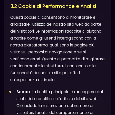
3.2 Cookie di Performance e Analisi
Questi cookie ci consentono di monitorare e
analizzare l'utilizzo del nostro sito web da parte
dei visitatori. Le informazioni raccolte ci aiutano
a capire come gli utenti interagiscono con la
nostra piattaforma, quali sono le pagine più
visitate, i percorsi di navigazione e se si
verificano errori. Questo ci permette di migliorare
continuamente la struttura, il contenuto e le
funzionalità del nostro sito per offrirti
un'esperienza ottimale.
Scopo
: La finalità principale è raccogliere dati
statistici e analitici sull'utilizzo del sito web.
Ciò include la misurazione del numero di
visitatori, l'analisi del comportamento di