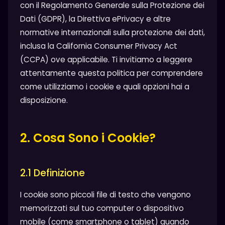
con il Regolamento Generale sulla Protezione dei
Dati (GDPR), la Direttiva ePrivacy e altre
normative internazionali sulla protezione dei dati,
inclusa la California Consumer Privacy Act
(CCPA) ove applicabile. Ti invitiamo a leggere
attentamente questa politica per comprendere
come utilizziamo i cookie e quali opzioni hai a
disposizione.
2. Cosa Sono i Cookie?
2.1 Definizione
I cookie sono piccoli file di testo che vengono
memorizzati sul tuo computer o dispositivo
mobile (come smartphone o tablet) quando