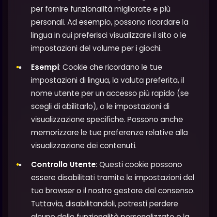
per fornire funzionalità migliorate e più
personali. Ad esempio, possono ricordare la
lingua in cui preferisci visualizzare il sito o le
impostazioni del volume per i giochi.
Esempi
: Cookie che ricordano le tue
impostazioni di lingua, la valuta preferita, il
nome utente per un accesso più rapido (se
scegli di abilitarlo), o le impostazioni di
visualizzazione specifiche. Possono anche
memorizzare le tue preferenze relative alla
visualizzazione dei contenuti.
Controllo Utente
: Questi cookie possono
essere disabilitati tramite le impostazioni del
tuo browser o il nostro gestore del consenso.
Tuttavia, disabilitandoli, potresti perdere
alcune delle funzionalità personalizzate e la