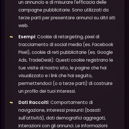
un annuncio e di misurare l'efficacia delle
campagne pubblicitarie. Sono utilizzati da
terze parti per presentare annunci su altri siti
web.
Esempi
: Cookie di retargeting, pixel di
tracciamento di social media (es. Facebook
Pixel), cookie di reti pubblicitarie (es. Google
Ads, TradeDesk). Questi cookie registrano le
tue visite al nostro sito, le pagine che hai
visualizzato e i link che hai seguito,
permettendoci (o a terze parti) di costruire
un profilo dei tuoi interessi.
Dati Raccolti
: Comportamento di
navigazione, interessi presunti (basati
sull'attività), dati demografici aggregati,
interazioni con gli annunci. Le informazioni