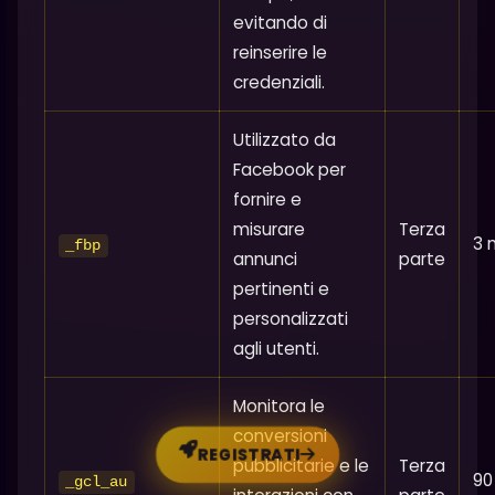
evitando di
reinserire le
credenziali.
Utilizzato da
Facebook per
fornire e
misurare
Terza
3 
_fbp
annunci
parte
pertinenti e
personalizzati
agli utenti.
Monitora le
conversioni
REGISTRATI
pubblicitarie e le
Terza
90
_gcl_au