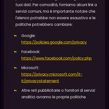
tuoi dati. Per comodità, forniamo alcuni link a
servizi comuni, ma è importante notare che
l'elenco potrebbe non essere esaustivo e le
politiche potrebbero cambiare:
Google:
https://policies.google.com/privacy
Facebook:
https://www.facebook.com/policy.php
Microsoft:
https://privacy.microsoft.com/it-
it/privacystatement
Altre reti pubblicitarie o fornitori di servizi
analitici avranno le proprie politiche.