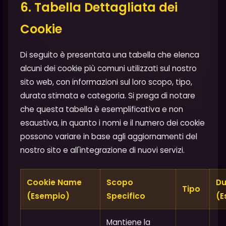
6. Tabella Dettagliata dei
Cookie
Di seguito è presentata una tabella che elenca
alcuni dei cookie più comuni utilizzati sul nostro
sito web, con informazioni sul loro scopo, tipo,
durata stimata e categoria. Si prega di notare
che questa tabella è esemplificativa e non
esaustiva, in quanto i nomi e il numero dei cookie
possono variare in base agli aggiornamenti del
nostro sito e all'integrazione di nuovi servizi.
Cookie Name
Scopo
Du
Tipo
(Esempio)
Specifico
(E
Mantiene la