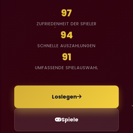
97
ZUFRIEDENHEIT DER SPIELER
94
SCHNELLE AUSZAHLUNGEN
91
UMFASSENDE SPIELAUSWAHL
Loslegen
Spiele