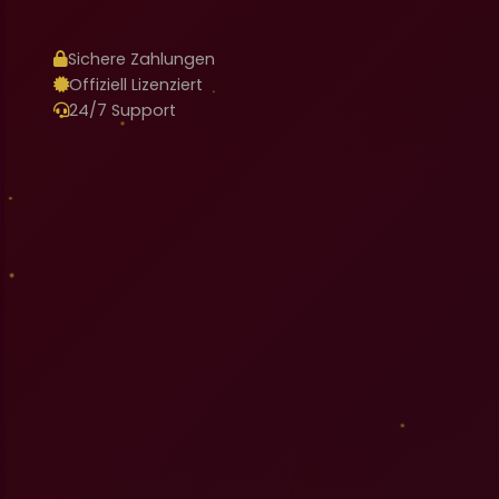
Sichere Zahlungen
Offiziell Lizenziert
24/7 Support