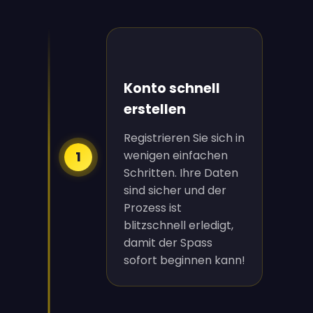
Konto schnell
erstellen
Registrieren Sie sich in
wenigen einfachen
1
Schritten. Ihre Daten
sind sicher und der
Prozess ist
blitzschnell erledigt,
damit der Spass
sofort beginnen kann!