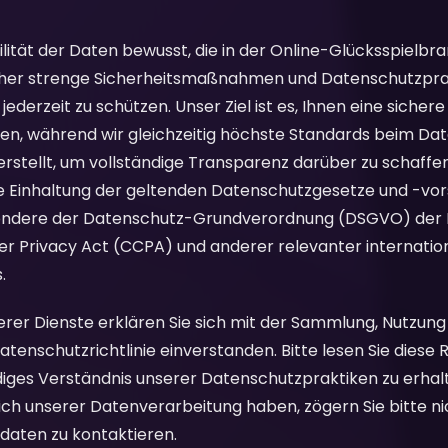
bilität der Daten bewusst, die in der Online-Glücksspielbr
her strenge Sicherheitsmaßnahmen und Datenschutzprak
jederzeit zu schützen. Unser Ziel ist es, Ihnen eine siche
en, während wir gleichzeitig höchste Standards beim Dat
 erstellt, um vollständige Transparenz darüber zu schaffen
 Einhaltung der geltenden Datenschutzgesetze und -vors
sondere der Datenschutz-Grundverordnung (DSGVO) der 
er Privacy Act (CCPA) und anderer relevanter internatio
.
rer Dienste erklären Sie sich mit der Sammlung, Nutzung
nschutzrichtlinie einverstanden. Bitte lesen Sie diese Ri
diges Verständnis unserer Datenschutzpraktiken zu erhalt
h unserer Datenverarbeitung haben, zögern Sie bitte nic
aten zu kontaktieren.