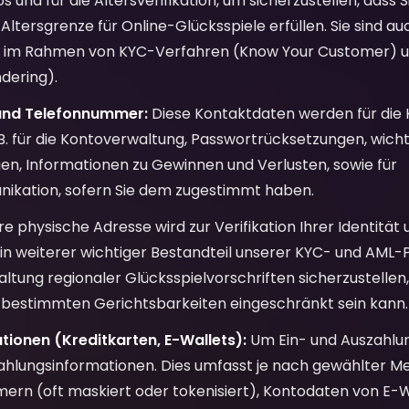
s und für die Altersverifikation, um sicherzustellen, dass S
ltersgrenze für Online-Glücksspiele erfüllen. Sie sind auch
g im Rahmen von KYC-Verfahren (Know Your Customer) u
dering).
und Telefonnummer:
Diese Kontaktdaten werden für die
.B. für die Kontoverwaltung, Passwortrücksetzungen, wicht
en, Informationen zu Gewinnen und Verlusten, sowie für
kation, sofern Sie dem zugestimmt haben.
re physische Adresse wird zur Verifikation Ihrer Identität
n weiterer wichtiger Bestandteil unserer KYC- und AML-Pro
altung regionaler Glücksspielvorschriften sicherzustellen,
n bestimmten Gerichtsbarkeiten eingeschränkt sein kann.
ionen (Kreditkarten, E-Wallets):
Um Ein- und Auszahlu
Zahlungsinformationen. Dies umfasst je nach gewählter M
rn (oft maskiert oder tokenisiert), Kontodaten von E-W