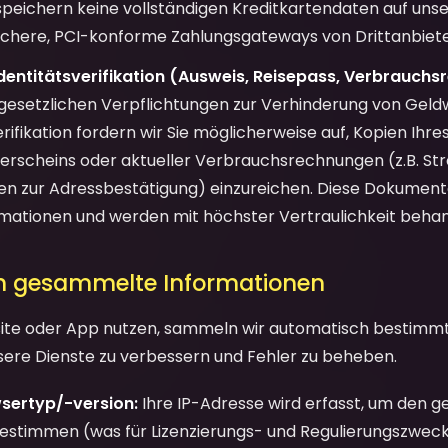
speichern keine vollständigen Kreditkartendaten auf uns
ichere, PCI-konforme Zahlungsgateways von Drittanbiete
entitätsverifikation (Ausweis, Reisepass, Verbrauchs
esetzlichen Verpflichtungen zur Verhinderung von Gel
erifikation fordern wir Sie möglicherweise auf, Kopien Ihr
rerscheins oder aktueller Verbrauchsrechnungen (z.B. St
 zur Adressbestätigung) einzureichen. Diese Dokumente
rmationen und werden mit höchster Vertraulichkeit behan
h gesammelte Informationen
ite oder App nutzen, sammeln wir automatisch bestimm
ere Dienste zu verbessern und Fehler zu beheben.
sertyp/-version:
Ihre IP-Adresse wird erfasst, um den g
 bestimmen (was für Lizenzierungs- und Regulierungszweck