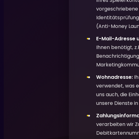
Ihres Spielerkonto
vorgeschriebene A
Identitätsprüfun
(Anti-Money Laun
E-Mail-Adresse 
Ihnen benötigt, z
Benachrichtigung
Marketingkommuni
Wohnadresse:
Ih
verwendet, was ei
uns auch, die Einh
unsere Dienste i
Zahlungsinformat
verarbeiten wir 
Debitkartennumme