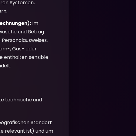
eren Systemen,
rn.
rechnungen):
Im
dwäsche und Betrug
es Personalausweises,
rom-, Gas- oder
 enthalten sensible
delt.
te technische und
eografischen Standort
e relevant ist) und um